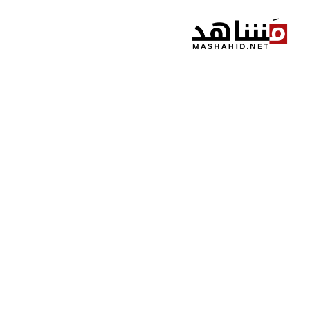
نتقل
لى
لمحتوى