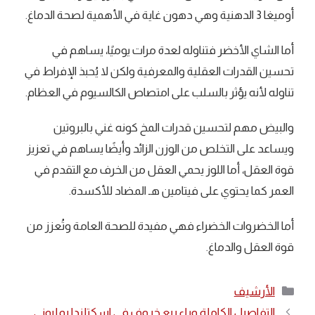
أوميغا 3 الدهنية وهي دهون غاية في الأهمية لصحة الدماغ.
أما الشاي الأخضر فتناوله لعدة مرات يوميًا، يساهم في
تحسين القدرات العقلية والمعرفية ولكن لا يُحبذ الإفراط في
تناوله لأنه يؤثر بالسلب على امتصاص الكالسيوم في العظام.
والبيض مهم لتحسين قدرات المخ كونه غني بالبروتين
ويساعد على التخلص من الوزن الزائد وأيضًا يساهم في تعزيز
قوة العقل، أما اللوز يحمي العقل من الخرف مع التقدم في
العمر كما يحتوي على فيتامين هـ المضاد للأكسدة.
أما الخضروات الخضراء فهي مفيدة للصحة العامة وتُعزز من
قوة العقل والدماغ.
التصنيفات
الأرشيف
التفاصيل الكاملة وراء بيع خروف في اسكتلندا بمليوني