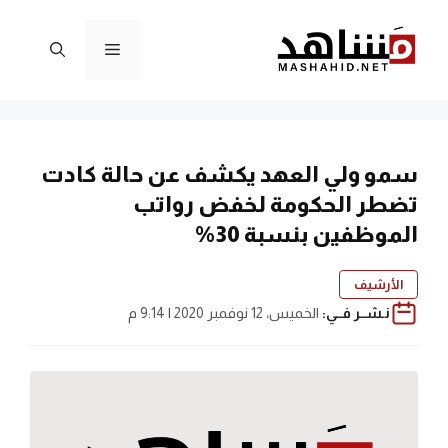
نتقل
لى
القائمة
لمحتوى
سمو ولي العهد يكشف عن حالة كادت
تضطر الحكومة لخفض رواتب
الموظفين بنسبة 30%
الأرشيف
نـشــر فــي:
الخميس، 12 نوفمبر 2020 | 9:14 م