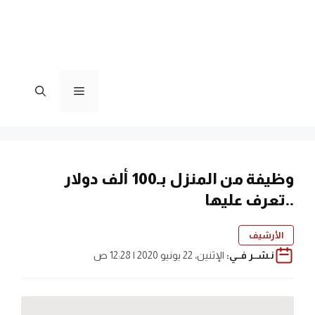
القائمة
وظيفة من المنزل بـ100 ألف دولار
..تعرف عليها
الأرشيف
نـشــر فــي:
الإثنين، 22 يونيو 2020 | 12:28 ص