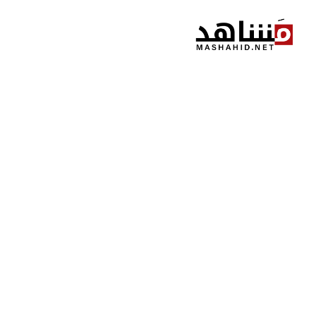
نتقل
لى
لمحتوى