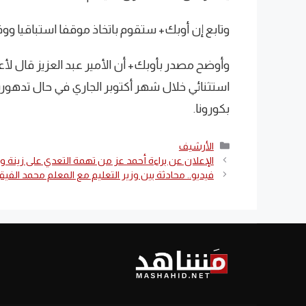
وتابع إن أوبك+ ستقوم باتخاذ موقفا استباقيا وو
وأوضح مصدر بأوبك+ أن الأمير عبد العزيز قال لأ
استثنائي خلال شهر أكتوبر الجاري في حال تده
بكورونا.
التصنيفات
الأرشيف
الإعلان عن براءة أحمد عز من تهمة التعدي على زينة 
فيديو.. محادثة بين وزير التعليم مع المعلم محمد الف