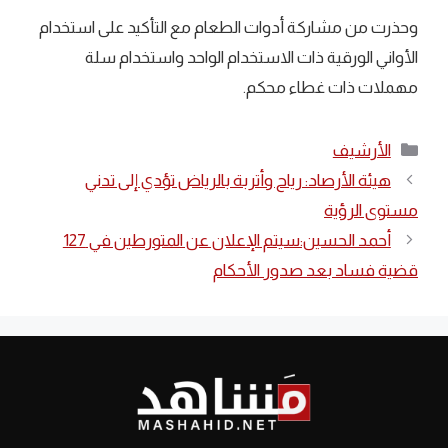
وحذرت من مشاركة أدوات الطعام مع التأكيد على استخدام
الأواني الورقية ذات الاستخدام الواحد واستخدام سلة
مهملات ذات غطاء محكم.
التصنيفات
الأرشيف
هيئة الأرصاد: رياح وأتربة بالرياض تؤدي إلى تدني
مستوى الرؤية
أحمد الحسين:سيتم الإعلان عن المتورطين في 127
قضية فساد بعد صدور الأحكام