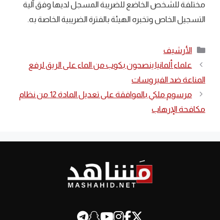
مختلفة للشخص الخاضع للضريبة المسجل لديها وفق آلية
التسجيل الخاص وتخبره الهيئة بالفترة الضريبية الخاصة به.
التصنيفات
الأرشيف
علماء ألمانيا ينصحون بكوب من الماء على الريق لرفع
المناعة ضد الفيروسات
مرسوم ملكي بالموافقة على تعديل المادة 12 من نظام
مكافحة الإرهاب