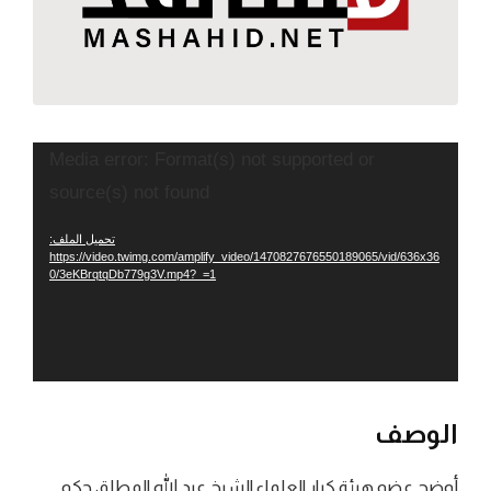
مشغل
Media error: Format(s) not supported or
الفيديو
source(s) not found
تحميل الملف:
https://video.twimg.com/amplify_video/1470827676550189065/vid/636x36
0/3eKBrqtqDb779g3V.mp4?_=1
الوصف
أوضح عضو هيئة كبار العلماء الشيخ عبد الله المطلق حكم