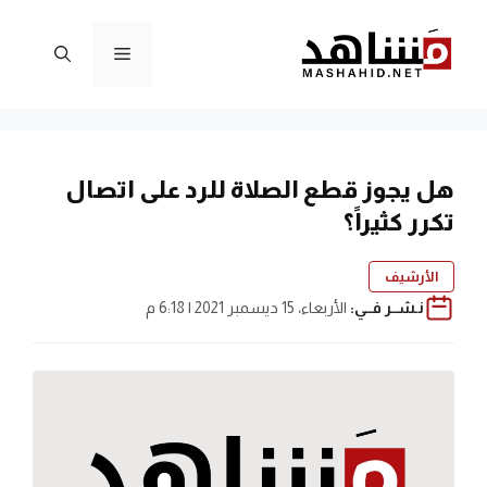
نتقل
لى
القائمة
لمحتوى
هل يجوز قطع الصلاة للرد على اتصال
تكرر كثيراً؟
الأرشيف
نـشــر فــي:
الأربعاء، 15 ديسمبر 2021 | 6:18 م