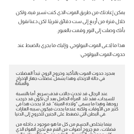
يمكن إعادتك من طريق الموت الذي كنت تسير فيه، ولكن
خلال فترة من أربع إلى ست دقائق تقريبًا. لكن دعنا نقول
بأنك وصلت إلى النور وقمت بالعبور.
هذا ما يُدعى الموت البيولوجي. وإليك ما يجري بالضبط عند
حدوث الموت البيولوجي:
بمجرد حدوث الموت بالتأكيد وخروج الروح، تبدأ العضلات 
في حالة الارتخاء، وهذا يشمل عضلات جهاز الإخراج 
والمثانة.

عند الرجال، قد تحدث حالات قذف سريع. أما بالنسبة 
للسيدات، فقد تلد  المرأة الحامل بعد أن تكون قد خرجت 
روحها، وهذا ما يسمى “ولادة الميتة”. قد لا يحدث هذا في 
كثير من الأوقات، ولكنه عندما يحدث فيكون سببه الغازات 
في البطن التي تضغط على الجنين للخروج إلى الدنيا.

بينما يتخلص الجسم من كل ما هو موجود بـ داخله من 
فضلات ، مع خروج أصوات من الفم مع تُخرج الهواء الذي 