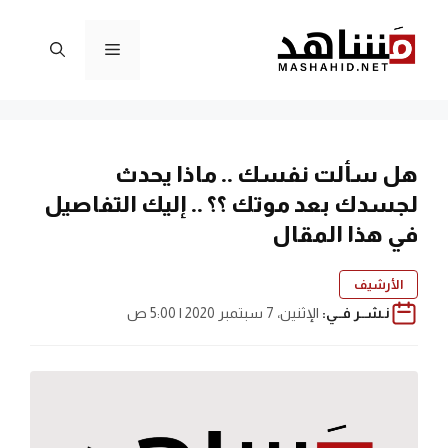
نتقل
لى
القائمة
لمحتوى
هل سألت نفسك .. ماذا يحدث
لجسدك بعد موتك ؟؟ .. إليك التفاصيل
في هذا المقال
الأرشيف
نـشــر فــي:
الإثنين، 7 سبتمبر 2020 | 5:00 ص