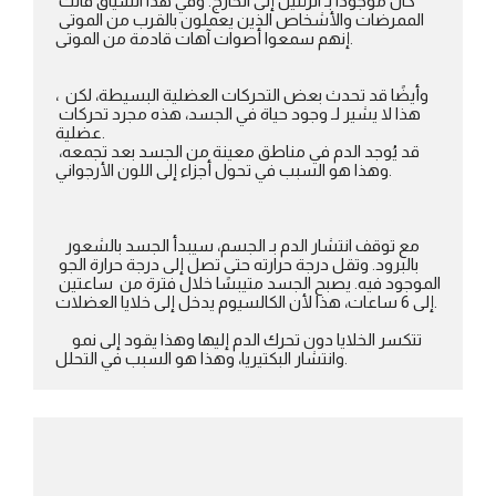
كان موجوداً بـ الرئتين إلى الخارج. وفي هذا السياق قالت 
الممرضات والأشخاص الذين يعملون بالقرب من الموتى 
إنهم سمعوا أصوات آهات قادمة من الموتى.

، وأيضًا قد تحدث بعض التحركات العضلية البسيطة، لكن 
هذا لا يشير لـ وجود حياة في الجسد، هذه مجرد تحركات 
عضلية.

قد يُوجد الدم في مناطق معينة من الجسد بعد تجمعه، 
وهذا هو السبب في تحول أجزاء إلى اللون الأرجواني.

  مع توقف انتشار الدم بـ الجسم، سيبدأ الجسد بالشعور 
بالبرود. وتقل درجة حرارته حتى تصل إلى درجة حرارة الجو 
الموجود فيه. يصبح الجسد متيبسًا خلال فترة من  ساعتين 
إلى 6 ساعات، هذا لأن الكالسيوم يدخل إلى خلايا العضلات.

    تتكسر الخلايا دون تحرك الدم إليها وهذا يقود إلى نمو 
وانتشار البكتيريا، وهذا هو السبب في التحلل.