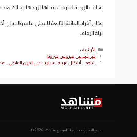
وكانت الزوجة اعترفت بقتلها لزوجها، وذلك بعدم
وكان أفراد العائلة التابعة للمجني عليه والجيران
ليلة الزفاف.
التصنيفات
الأرشيف
خبر جيد عن فيروس كورونا
شاهد .. أشكال غريبة لسيارات من القرن الماضي .. بعضه
جميع الحقوق محفوظة لموقع مشاهد 2026 ©