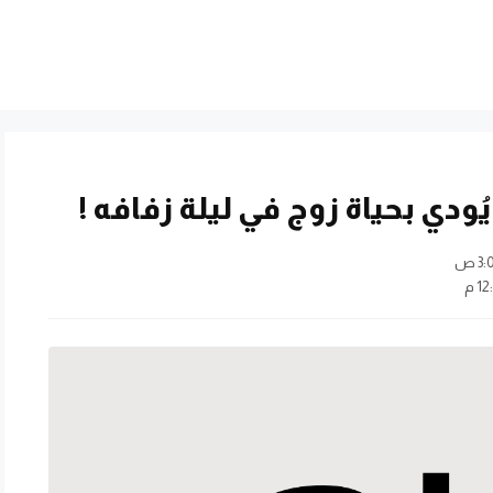
ودي بحياة زوج في ليلة زفافه !