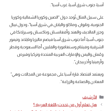
آسيا، جنوب شرق آسيا، غرب آسيا”.
على سبيل المثال تُوجد دول “الصين وكوريا الشمالية وكوريا
الجنوبية، وتايوان، وماكاو واليابان في شرق آسيا”، ودول نيبال
وجزر المالديف والهند وأفغانستان وباكستان وسيرلانكا في
جنوب آسيا، أما جنوب شرق آسيا فيضم ماليزيا وتايلاند وتيمور
الشرقية وفيتنام وسنغافورة والفلبين، أما السعودية وقطر
وعُمان واليمن والإمارات العربية المتحدة وتركيا وقبرص
وأرمينيا وأذربيجان”.
ويعتمد اقتصاد قارة آسيا على مجموعة من المجالات وهي”
المعادن والصناعة والزراعة”.
التصنيفات
الأرشيف
هل تعلم أول من تحدث باللغة العربية ؟