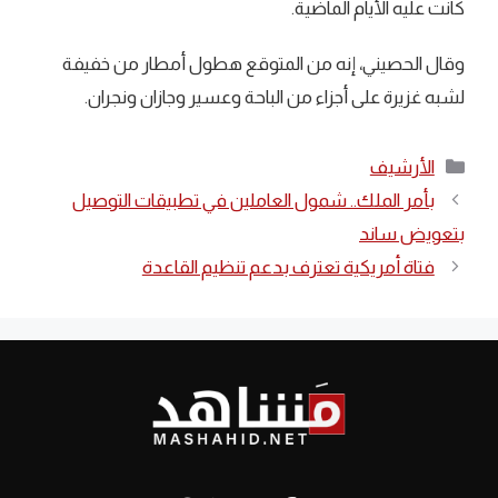
كانت عليه الأيام الماضية.
وقال الحصيني، إنه من المتوقع هطول أمطار من خفيفة
لشبه غزيرة على أجزاء من الباحة وعسير وجازان ونجران.
التصنيفات
الأرشيف
بأمر الملك.. شمول العاملين في تطبيقات التوصيل
بتعويض ساند
فتاة أمريكية تعترف بدعم تنظيم القاعدة