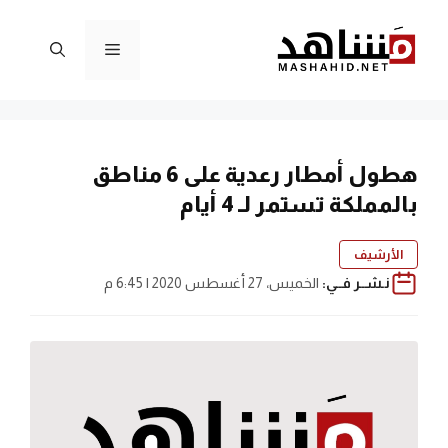
نتقل
لى
القائمة
لمحتوى
هطول أمطار رعدية على 6 مناطق
بالمملكة تستمر لـ 4 أيام
الأرشيف
نـشــر فــي:
الخميس، 27 أغسطس 2020 | 6:45 م