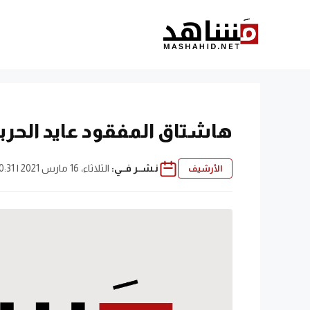
نتقل
لى
لمحتوى
هاشتاق المفقود عايد الحربي
نـشــر فــي:
الثلاثاء، 16 مارس 2021 | 10:31 م
الأرشيف