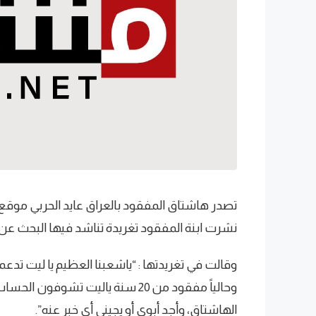
تصدر هاشتاق المفقود بالعراق عايد الحربي موقع ا
نشرت ابنة المفقود تغريدة تناشد فيها البحث عن 
وقالت في تغريدتها : “ياشعبنا العظيم يا ليت تد
وحالياً مفقود من 20 سنة ياليت 
الهاشتاق، وأجد أبوي أو يجيني أي خبر عنه”.