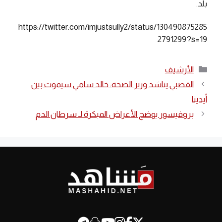
بلد.
https://twitter.com/imjustsully2/status/130490875285
2791299?s=19
التصنيفات
الأرشيف
القصبي يناشد وزير الصحة: خالد سامي سيموت بين
أيدينا
بروفيسور يوضح الأعراض المبكرة لـ سرطان الدم