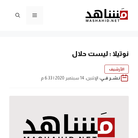
نتقل
لى
القائمة
لمحتوى
نوتيلا : ليست حلال
الأرشيف
نـشــر فــي:
الإثنين، 14 سبتمبر 2020 | 6:33 م