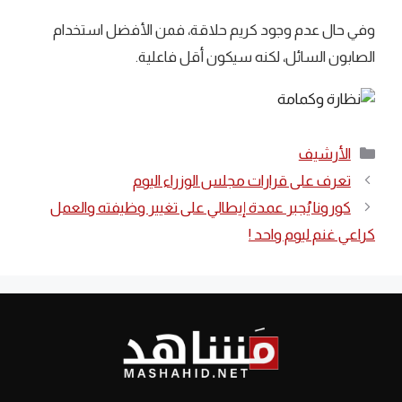
وفي حال عدم وجود كريم حلاقة، فمن الأفضل استخدام
الصابون السائل، لكنه سيكون أقل فاعلية.
التصنيفات
الأرشيف
تعرف على قرارات مجلس الوزراء اليوم
كورونا يُجبر عمدة إيطالي على تغيير وظيفته والعمل
كراعي غنم ليوم واحد !