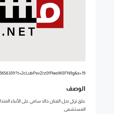
94288656389?t=2cLubPsvZrz0fRwsW8FN9g&s=19
الوصف
علق تركي نجل الفنان خالد سامي على الأنباء المت
المستشفى.