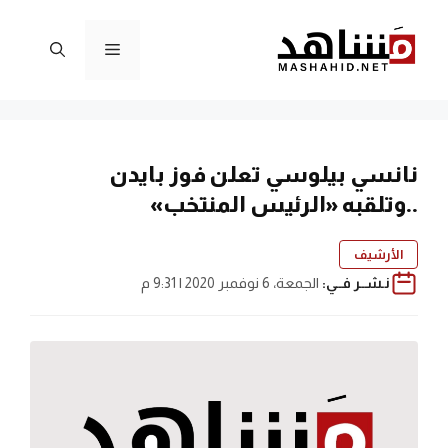
نتقل
لى
القائمة
لمحتوى
نانسي بيلوسي تعلن فوز بايدن
..وتلقبه «الرئيس المنتخب»
الأرشيف
نـشــر فــي:
الجمعة، 6 نوفمبر 2020 | 9:31 م