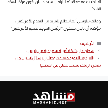
الانتخابات ومصداقيتها.. ترامب سيحاول أن يكون مؤذيا لهذه
البلاد”.
وقالت بيلوسي أنها تتطلع للمزيد من التقدم للأمريكيين،
مؤكدة أن بايدن سيكون “الرئيس الموحِد لجميع الأمريكيين”.
التصنيفات
الأرشيف
سطو على شقة أميرة سعودية في باريس
بالفيديو.. العميد متقاعد: وصلتني رسائل استياء من
بعض الزملاء بسبب عملي في المطبخ!