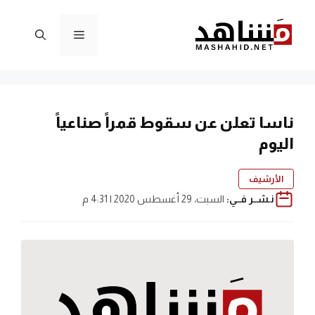
نتقل
لى
القائمة
لمحتوى
ناسا تعلن عن سقوط قمراً صناعياً
اليوم
الأرشيف
نـشــر فــي:
السبت، 29 أغسطس 2020 | 4:31 م