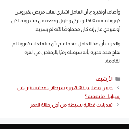
وأضاف أونفيردي أن العامل اشترى لعاب مريض بفيروس
كورونا قيمته 500 ليرة تركي وحاول وضعه في مشروبه، لكن
أونفيردي قال إنه كان محظوظًا لأنه لم يشربه.
والغريب أن هذا العامل عندما علم بأن حيلة لعاب كورونا، لم
تفلح هدد مديره بأنه سيقتله رميًا بالرصاص في المرة
القادمة.
التصنيفات
الأرشيف
حبس مصاب بـ 2000 ورم سرطاني لمدة سنتين في
إسبانيا .. ما تهمته ؟
تعديلات غذائية بسيطة من أجل إطالة العمر