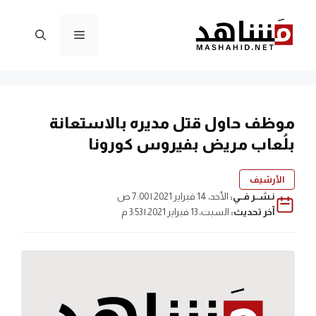
نتقل
لى
القائمة
لمحتوى
موظف حاول قتل مديره بالاستعانة
بلُعاب مريض بفيروس كورونا
الأرشيف
نـشــر فــي:
الأحد، 14 فبراير 2021 | 7:00 ص
آخر تحديث:
السبت، 13 فبراير 2021 | 3:53 م