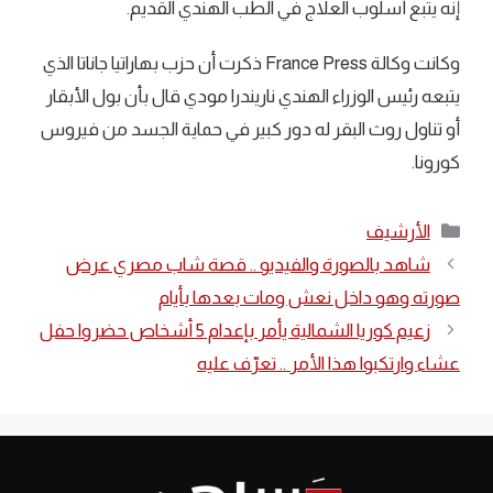
إنه يتبع أسلوب العلاج في الطب الهندي القديم.
وكانت وكالة France Press ذكرت أن حزب بهاراتيا جاناتا الذي
يتبعه رئيس الوزراء الهندي ناريندرا مودي قال بأن بول الأبقار
أو تناول روث البقر له دور كبير في حماية الجسد من فيروس
كورونا.
التصنيفات
الأرشيف
شاهد بالصورة والفيديو .. قصة شاب مصري عرض
صورته وهو داخل نعش ومات بعدها بأيام
زعيم كوريا الشمالية يأمر بإعدام 5 أشخاص حضروا حفل
عشاء وارتكبوا هذا الأمر .. تعرّف عليه