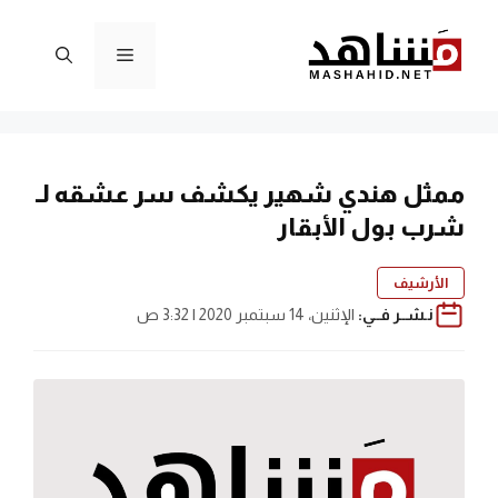
نتقل
لى
القائمة
لمحتوى
ممثل هندي شهير يكشف سر عشقه لـ
شرب بول الأبقار
الأرشيف
نـشــر فــي:
الإثنين، 14 سبتمبر 2020 | 3:32 ص