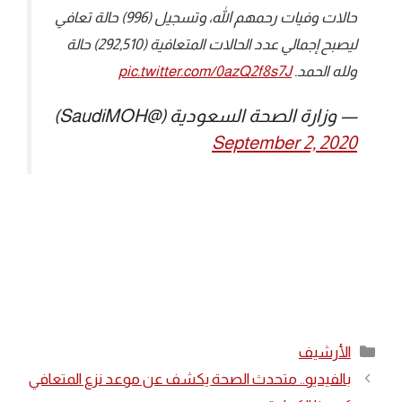
حالات وفيات رحمهم الله، وتسجيل (996) حالة تعافي
ليصبح إجمالي عدد الحالات المتعافية (292,510) حالة
ولله الحمد.
pic.twitter.com/0azQ2f8s7J
— وزارة الصحة السعودية (@SaudiMOH)
September 2, 2020
التصنيفات
الأرشيف
بالفيديو.. متحدث الصحة يكشف عن موعد نزع المتعافي