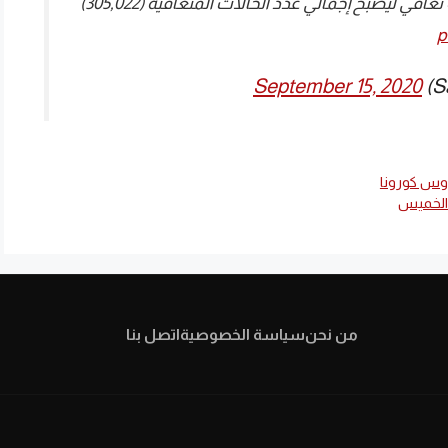
حالات وفيات رحمهم الله، وتسجيل (1092) حالة تعافي ليصبح إجمالي عدد الحالات المتعافية (305,022)
p
September 15, 2020
روس كورونا
 الخميس
من نحن
سياسة الخصوصية
اتصل بنا