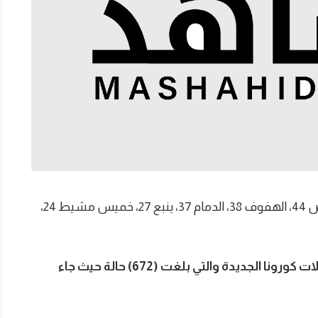
مكة المكرمة 62، المدينة المنورة 61، جدة 45، الرياض 44، الهفوف 38، الدمام 37، ينبع 27، خميس مشيط 24،
كشفت وزارة الصحة اليوم، الثلاثاء، عن توزيع حالات كورونا الجديدة والتي بلغت (672) حالة حيث جاء