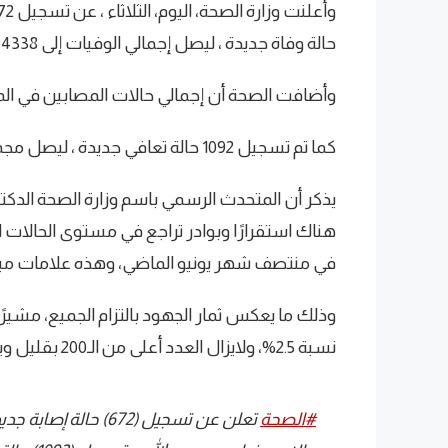
حالة وفاة جديدة ، ليصل إجمالي الوفيات إلى 4338 حالة.
وأضافت الصحة أن إجمالي حالات المصابين في المملكة وصل إلى 930
كما تم تسجيل 1092 حالة تعافي جديدة ، ليصل مجموع المتعافين إلى 305022 حالة.
يذكر أن المتحدث الرسمي باسم وزارة الصحة الدكت
هناك استقرارًا وبوادر تراجع في مستوى الحالات ا
في منتصف شهر يونيو الماضي، وهذه علامات مبش
وذلك ما يعكس ثمار الجهود بالتزام الجميع، مشيرًا
نسبة 2.5%، ولايزال العدد أعلى من الـ200 بقليل ويميل إلى التراجع قليلًا.
#الصحة
⁩ تعلن عن تسجيل (672) حالة إصابة جديدة بفيروس ⁧