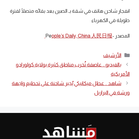
انفجار شاحن هاتف في شقة بـ الصين بعد بقائه متصلًا لفترة
طويلة في الكهرباء
المصدر -Pe
ople’s Daily, China 人民日报
التصنيفات
الأرشيف
بالفيديو .. عاصفة تُخرب مناطق كثيرة بولاية كولورادو
الأمريكية
شاهد .. عطل ميكانيكي يُجبر شاحنة على تحطيم واجهة
ورشة في البرازيل