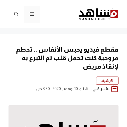
نتقل
لى
القائمة
لمحتوى
مقطع فيديو يحبس الأنفاس .. تحطم
مروحية كنت تحمل قلب تم التبرع به
لإنقاذ مريض
الأرشيف
نـشــر فــي:
الثلاثاء، 10 نوفمبر 2020 | 3:30 ص