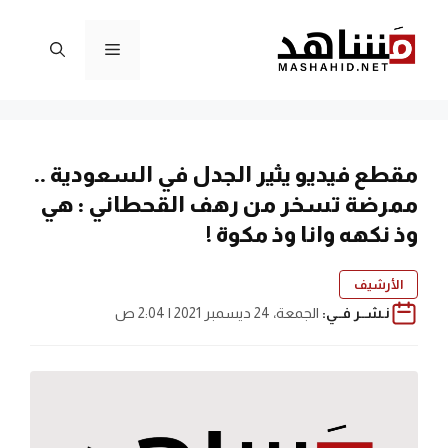
نتقل
لى
القائمة
لمحتوى
مقطع فيديو يثير الجدل في السعودية ..
ممرضة تسخر من رهف القحطاني : هي
وذ نكهه وانا وذ مكوة !
الأرشيف
نـشــر فــي:
الجمعة، 24 ديسمبر 2021 | 2:04 ص