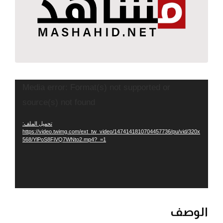
مشغل
Media error: Format(s) not supported or
الفيديو
source(s) not found
تحميل الملف:
https://video.twimg.com/ext_tw_video/1474141810704457736/pu/vid/320x
568/YlPoS8FiVQ7WNto2.mp4?_=1
الوصف