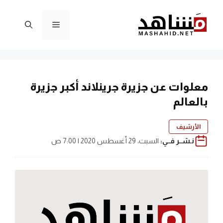
نتقل
لى
القائمة
لمحتوى
معلوات عن جزيرة جرينلاند أكبر جزيرة
بالعالم
الأرشيف
نـشــر فــي:
السبت، 29 أغسطس 2020 | 7:00 ص