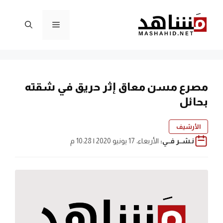
نتقل
لى
القائمة
لمحتوى
مصرع مسن معاق إثر حريق في شقته
بحائل
الأرشيف
نـشــر فــي:
الأربعاء، 17 يونيو 2020 | 10:28 م