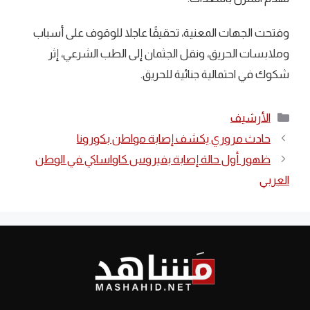
وفتحت الجهات المعنية، تحقيقًا عاجلا للوقوف على أسباب
وملابسات الحريق، ونقل الجثمان إلى الطب الشرعي، إثر
شكوك في احتمالية جنائية للحريق.
التصنيفات
الأرشيف
حادث مروري يكشف إصابة مواطن بكورونا
ظهور أول حالة إصابة بفيروس كاواساكي في الوطن
العربي