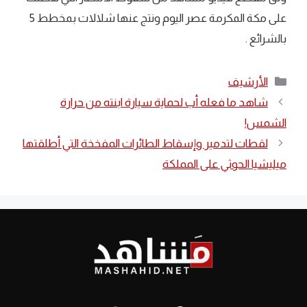
على مكة المكرمة عصر اليوم ونتج عنها شلالات بمخطط 5
بالشرائع .
التصنيفات
الأرشيف
شاهد ما فعله أب لحماية سيارة ابنته من حرارة
الشمس!
لقطات لتدمير وإسقاط الطائرات المفخخة التي أطلقتها
ميليشيا الحوثي على المملكة