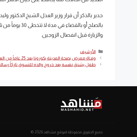
جدير بالذكر أن قرار وزير العدل الشيخ الدكتور و
بالصلح أو بالقضا
والزيارة قبل انفصال الزوجين.
التصنيفات
الأرشيف
وفـاة ممرض بصحة المدينة بكورونا بعد 25 عاماً من العطاء
طفل يشنق نفسه بعد خروج والده للتسوق تاركاً رسال
جميع الحقوق محفوظة لموقع مشاهد 2026 ©