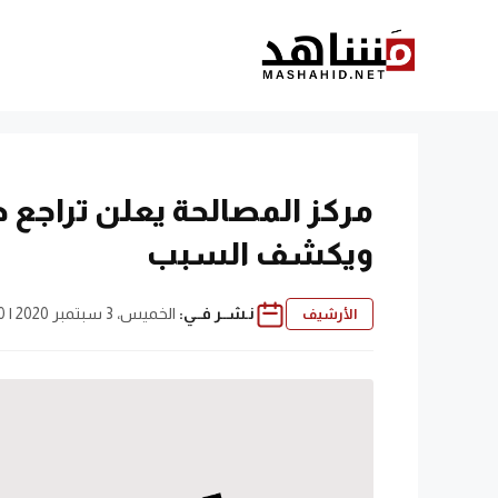
نتقل
لى
لمحتوى
ويكشف السبب
نـشــر فــي:
الخميس، 3 سبتمبر 2020 | 12:30 م
الأرشيف