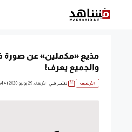
نتقل
لى
لمحتوى
مذيع «مكملين» عن صورة فاض
والجميع يعرف!
نـشــر فــي:
الأربعاء، 29 يوليو 2020 | 9:44 م
الأرشيف