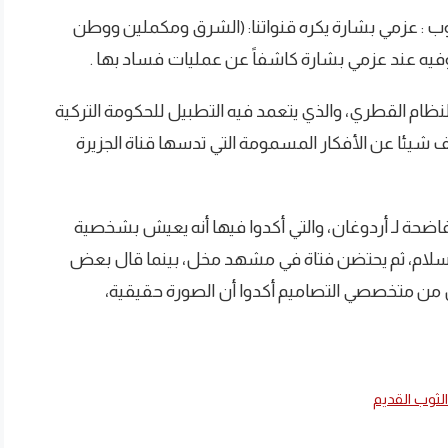
وب : عزمي بشارة يكره قنواتنا: (الشرق ومكملين ووطن
 البوفيه عند عزمي بشارة كاشفاً عن عمليات فساد بها .
ظام القطري، والذي يتعمد فيه التطبيل للحكومة التركية
 شيئا عن الأفكار المسمومة التي تدسها قناة الجزيرة
فاضحة لـ أردوغان، والتي أكدوا فيها أنه يعيش بشخصية
سلام، ثم يحتضن فتاة في مشهد مخل، بينما قال بعض
ون من متخصصي التصاميم أكدوا أن الصورة حقيقية،
لثوب القديم