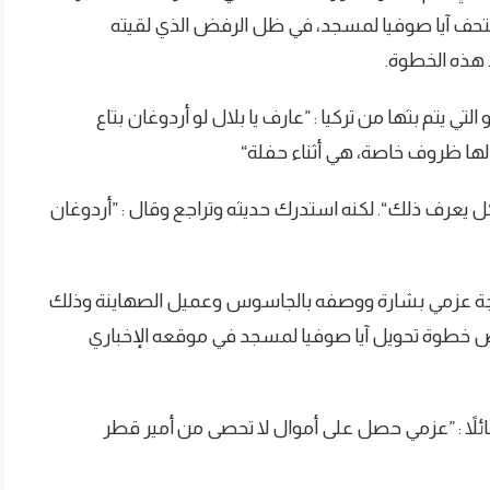
تحف آيا صوفيا لمسجد، في ظل الرفض الذي لقيته
 هذه الخطوة.
لتي يتم بثها من تركيا : ”عارف يا بلال لو أردوغان بتاع
ها ظروف خاصة، هي أثناء حفلة“
لكل يعرف ذلك“. لكنه استدرك حديثه وتراجع وقال : ”أردوغان
اجة عزمي بشارة ووصفه بالجاسوس وعميل الصهاينة وذلك
ض خطوة تحويل آيا صوفيا لمسجد في موقعه الإخباري
لاً : ”عزمي حصل على أموال لا تحصى من أمير قطر