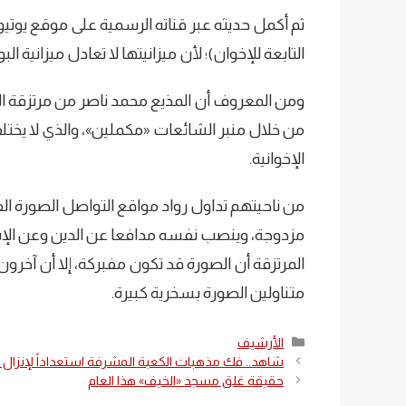
ثم أكمل حديثه عبر قناته الرسمية على موقع يوتي
التابعة للإخوان)؛ لأن ميزانيتها لا تعادل ميزانية
ومن المعروف أن المذيع محمد ناصر من مرتزقة الن
من خلال منبر الشائعات «مكملين»، والذي لا يختلف
الإخوانية.
من ناحيتهم تداول رواد مواقع التواصل الصورة ال
مزدوجة، وينصب نفسه مدافعا عن الدين وعن الإ
المرتزقة أن الصورة قد تكون مفبركة، إلا أن آخر
متناولين الصورة بسخرية كبيرة.
التصنيفات
الأرشيف
شاهد.. فك مذهبات الكعبة المشرفة استعداداً لإنزال ا
حقيقة غلق مسجد «الخيف» هذا العام