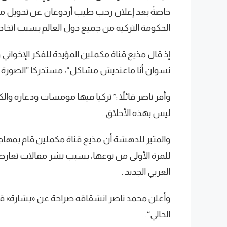
خاصةً بعد إعلان رجب طيب أردوغان عن تحويل م
الحكومة التركية من جميع دول العالم بسبب اتخاذ
إذ قال مذيع قناة مكملين المؤيدة للفكر الإخواني و ا
نسوان أنا ماعنديش مشاكل“، مستدركا ”الصورة ل
وأقر ناصر قائلاً :” تركيا فيها مومسات ودعارة وا
ليس بهذه الأخلاق .
والمثير للدهشة أن مذيع قناة مكملين قام بمه
للمرة الأولى من نوعها، بسبب نشر مقالات تعار
العربي الجديد .
وأعلن محمد ناصر انشقاقه صراحة عن «بشارة» قائ
الحالي“.