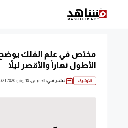
نتقل
لى
لمحتوى
مختص في علم الفلك يوضح 
الأطول نهاراً والأقصر ليلاً
نـشــر فــي:
الخميس، 18 يونيو 2020 | 9:32 ص
الأرشيف