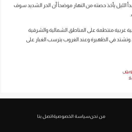
مر لمدة ٣ أيام وبعدها يبدأ الليل يأخذ حصته من النهار موضحاً أن الحر الشديد سوف
ة غربية منتظمة على المناطق الشمالية والشرقية
شتد في الظهيرة وعند الغروب يترسب الغبار على
عويض
من نحن
سياسة الخصوصية
اتصل بنا