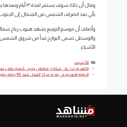
وقال أن ذلك سوف يست
يأتي بعد انصراف الشمس من الشمال إلى الجنوب.
وأضاف أن موسم التويبع يشهد هبوب رياح شمالي
والوسطى تسمى البوارح تبدأ من شروق الشمس وت
الأشياء.
التصنيفات
الأرشيف
الكهرباء ترد على شكوى مواطن وتبين كيفية طلب ت
الرقابة الصحية في بلدية مركز القفل تنفذ 90 جولة رقابية