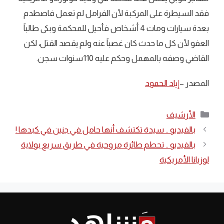
فقد السيطرة على المركبة لأن الفرامل لم تعمل فاصطدم
بعدة سيارات ومات 4 أشخاص فأحيل للمحكمة وبكى طالباً
العفو لأن كل ما حدث كان غصباً عنه ولم يقصد القتل، لكن
القاضي وصفه بالمهمل وحكم عليه 110سنوات سجن.
المصدر –
إياد الحمود
التصنيفات
الأرشيف
بالفيديو .. سيدة تكتشف أنها حامل في جنين في كبدها !
بالفيديو .. تحطم طائرة مروحية في طريق سريع بولاية
لوزيانا الأمريكية