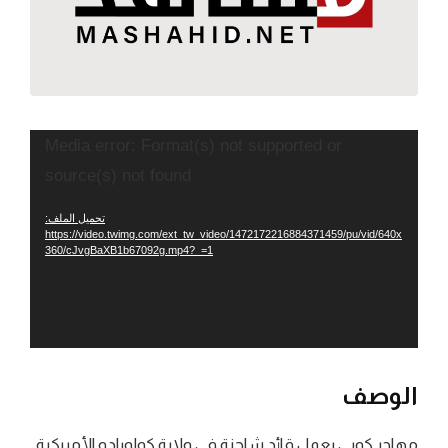
مشغل
Media error: Format(s) not supported or
الفيديو
source(s) not found
تحميل الملف:
https://video.twimg.com/ext_tw_video/1472172216884371459/pu/vid/640x
360/cJvgBaXB1b67092g.mp4?_=1
الوصف
مهاجر كوبي يعمل قائد شاحنة في ولاية كولورادو الأمريكية