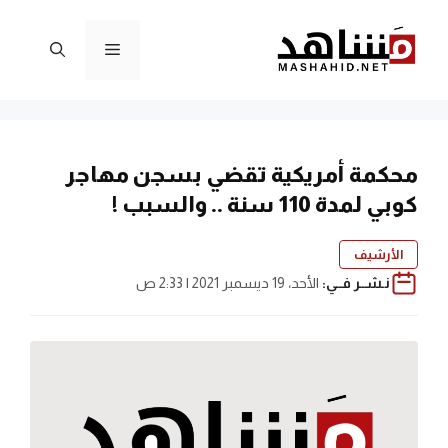
نتقل
لى
القائمة
لمحتوى
محكمة أمريكية تقضي بسجن مهاجر
كوبي لمدة 110 سنة .. والسبب !
الأرشيف
نـشــر فــي:
الأحد، 19 ديسمبر 2021 | 2:33 ص