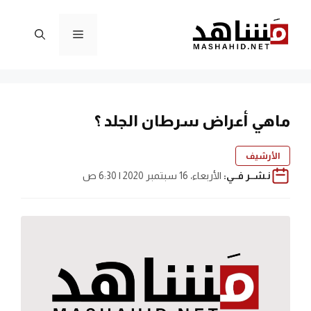
نتقل
لى
القائمة
لمحتوى
ماهي أعراض سرطان الجلد ؟
الأرشيف
نـشــر فــي:
الأربعاء، 16 سبتمبر 2020 | 6:30 ص