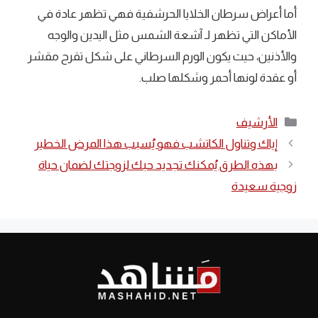
أما أعراض سرطان الخلايا الحرشفية فهي تظهر عادة في
الأماكن التي تظهر لـ آشعة الشمس مثل اليدين والوجه
والأذنين، حيث يكون الورم السرطاني على شكل تقرح مقشر
أو عقدة لونها أحمر وشكلها صلب.
التصنيفات
الأرشيف
إياك وتناول الكاتشب فهو يُسبب هذا المرض الخطير
بهذه الطرق يُمكنك تجديد حبك لزوجتك لضمان حياة
زوجية سعيدة