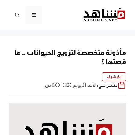
نتقل
لى
القائمة
لمحتوى
مأذونة متخصصة لتزويج الحيوانات .. ما
قصتها ؟
الأرشيف
نـشــر فــي:
الأحد، 21 يونيو 2020 | 6:00 ص