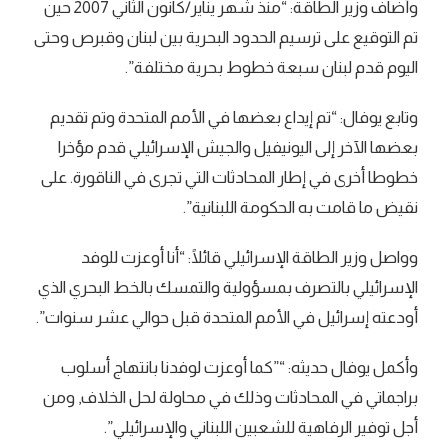
وأضاف وزير الطاقة: “منذ شهر يناير/كانون الثاني 2007 حين
تم التوقيع على ترسيم الحدود البحرية بين لبنان وقبرص وحتى
اليوم قدم لبنان سبعة خطوط بحرية مختلفة”.
وتابع يوفال: “تم إيداع بعضها في الأمم المتحدة وتم تقديم
بعضها الآخر إلى اليونيفيل والجيش الإسرائيلي قدم مؤخرا
خطوطا أخرى في إطار المحادثات التي تجرى في الناقورة. على
نقيض ما قامت به الحكومة اللبنانية”.
وواصل وزير الطاقة الإسرائيلي قائلًا: “أنا أوعزت للوفد
الإسرائيلي بالتصرف بمسؤولية والتمسك بالخط البحري الذي
أودعته إسرائيل في الأمم المتحدة قبل حوالي عشر سنوات”.
وأكمل يوفال حديثه: “”كما أوعزت لوفدنا بانتهاج أسلوب
براجماتي في المحادثات وذلك في محاولة لحل الخلاف, ومن
أجل توفير الرفاهية للشعبين اللبناني والإسرائيلي”.