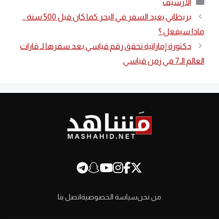
التصنيفات
الأرشيف
بريطاني يعيد السفر في البحر كما كان قبل 500 سنة ..
ماذا سيفعل ؟
دكتورة إماراتية تحقق رقم قياسي بعد سفرها لـ قارات
العالم الـ7 في زمن قياسي
من نحن
سياسة الخصوصية
اتصل بنا