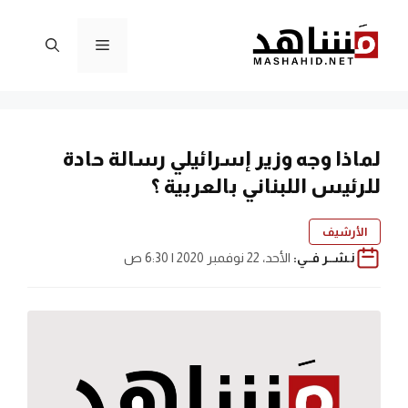
نتقل
لى
القائمة
لمحتوى
لماذا وجه وزير إسرائيلي رسالة حادة
للرئيس اللبناني بالعربية ؟
الأرشيف
نـشــر فــي:
الأحد، 22 نوفمبر 2020 | 6:30 ص