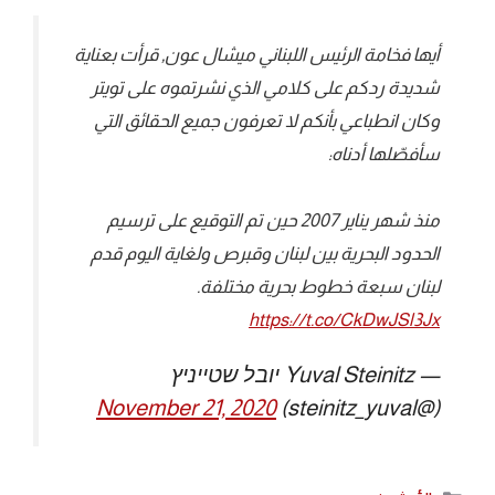
أيها فخامة الرئيس اللبناني ميشال عون, قرأت بعناية
شديدة ردكم على كلامي الذي نشرتموه على تويتر
وكان انطباعي بأنكم لا تعرفون جميع الحقائق التي
سأفصّلها أدناه:
منذ شهر يناير 2007 حين تم التوقيع على ترسيم
الحدود البحرية بين لبنان وقبرص ولغاية اليوم قدم
لبنان سبعة خطوط بحرية مختلفة.
https://t.co/CkDwJSl3Jx
— Yuval Steinitz יובל שטייניץ
November 21, 2020
(@steinitz_yuval)