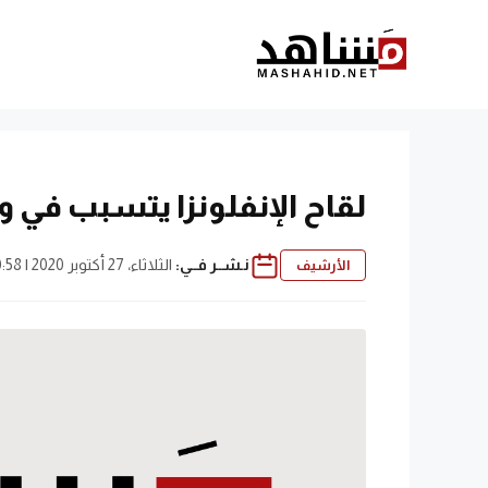
نتقل
لى
لمحتوى
لقاح الإنفلونزا يتسبب في و
نـشــر فــي:
الثلاثاء، 27 أكتوبر 2020 | 10:58 ص
الأرشيف