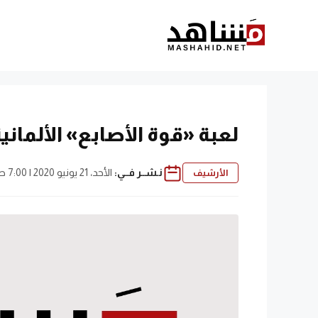
نتقل
لى
لمحتوى
لعبة «قوة الأصابع» الألمانية
نـشــر فــي:
الأحد، 21 يونيو 2020 | 7:00 ص
الأرشيف