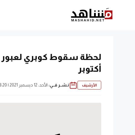
نتقل
لى
لمحتوى
أكتوبر
نـشــر فــي:
الأحد، 12 ديسمبر 2021 | 3:20 م
الأرشيف