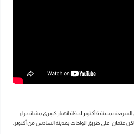
وثق قائد مركبة سقوط كوبري مشاة بأحد الطرق السريعة بمدينة 6 أكتوبر لحظة انهيار كوبري مشاة جراء
 عثمان، على طريق الواحات بمدينة السادس من أكتوبر.