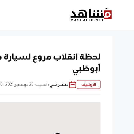
نتقل
لى
لمحتوى
لحظة انقلاب مروع لسيارة 
أبوظبي
نـشــر فــي:
السبت، 25 ديسمبر 2021 | 11:00 ص
الأرشيف