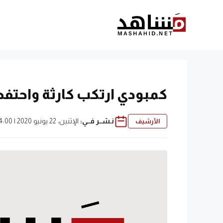
نتقل
لى
لمحتوى
كمبودي ارتكب كارثة واحتفظ
نـشــر فــي:
الإثنين، 22 يونيو 2020 | 4:00 ص
الأرشيف