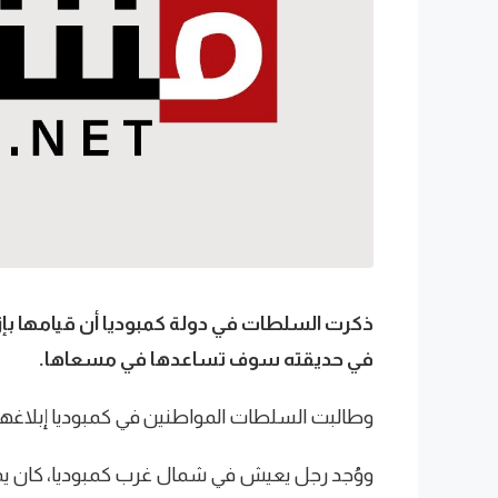
ذكرت السلطات في دولة كمبوديا أن قيامها بإزال
في حديقته سوف تساعدها في مسعاها.
وطالبت السلطات المواطنين في كمبوديا إبلاغها،
ووُجد رجل يعيش في شمال غرب كمبوديا، كان يملك 30 قطعة ذخيرة حية، بما في ذلك ألغام مضادة 