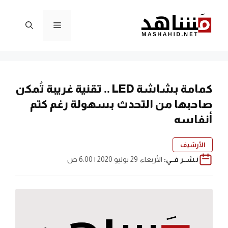
نتقل
لى
القائمة
لمحتوى
كمامة بشاشة LED .. تقنية غريبة تُمكن
صاحبها من التحدث بسهولة رغم كتم
أنفاسه
الأرشيف
نـشــر فــي:
الأربعاء، 29 يوليو 2020 | 6:00 ص