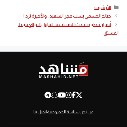
التصنيفات
الأرشيف
صالح الجسمي يسب فجر السعيد.. والأخيرة ترد !
أضرار خطيرة تحدث للصحة عند التناول المبالغ فيه لـ
الفستق
من نحن
سياسة الخصوصية
اتصل بنا