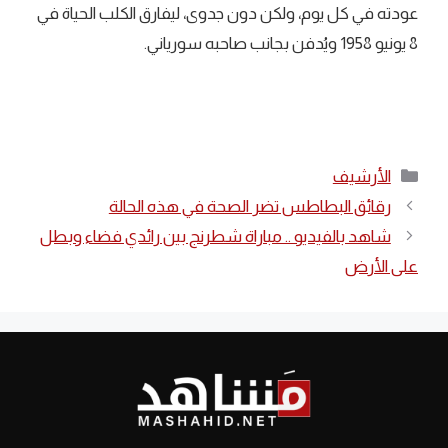
عودته في كل يوم، ولكن دون جدوى، ليفارق الكلب الحياة في
8 يونيو 1958 ويُدفن بجانب صاحبه سورياني.
التصنيفات
الأرشيف
رقائق البطاطس تضر الصحة في هذه الحالة
شاهد بالفيديو .. مباراة شطرنج بين رائدي فضاء وبطل
على الأرض