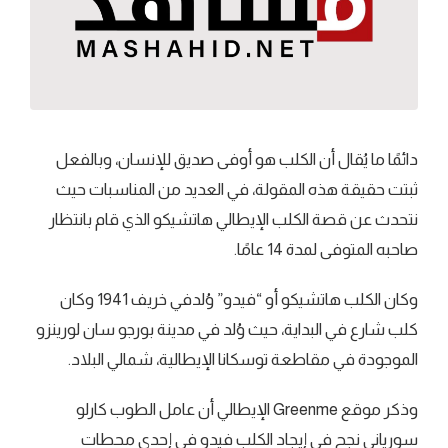
دائمًا ما يُقال أن الكلب هو أوفى صديق للإنسان، وبالفعل
ثبتت حقيقة هذه المقولة، في العديد من المناسبات حيث
نتحدث عن قصة الكلب الإيطالي هاتشيكو الذي قام بانتظار
صاحبه المتوفى لمدة 14 عامًا.
وكان الكلب هاتشيكو أو “فيدو” وُلدفي خريف 1941 وكان
كلب شارع في البداية، حيث وُلد في مدينة بورجو سان لورينزو
الموجودة في مقاطعة توسكانا الإيطالية، شمالي البلاد.
وذكر موقع Greenme الإيطالي أن عامل الطوب كارلو
سورياني نجح في إيجاد الكلب فيدو في إحدى محطات