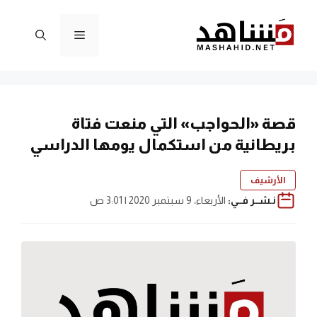
نتقل
لى
القائمة
لمحتوى
قصة «الحواجب» التي منعت فتاة
بريطانية من استكمال يومها الدراسي
الأرشيف
نـشــر فــي:
الأربعاء، 9 سبتمبر 2020 | 3:01 ص