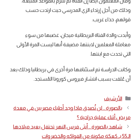
وقال المعلمون أيضًا إن الفتاة لم تلتزم بالقواعد المتبعة،
وذلك من أجل إرتداء الزي المدرسي حيث ارتدت حسب
قولهم، حذاء غريب.
وأبدت والدة الفتاة البريطانية ميجان، غضبها من سوء
معاملة المعلمين لابنتها، مضيفة أنها ليست المرة الأولى
التي تحدث مع ابنتها.
وكانت الدراسة تم استئنافها مرة أخرى في بريطانيا وذلك بعد
أن عُلقت بسبب انتشار فيروس كورونا المُستجد.
التصنيفات
الأرشيف
بالصورة .. لن تُصدق ماذا وجد أطباء مصريين في معدة
مريض أثناء عملية جراحية ؟
شاهد بالصورة .. أنثى فرس النهر تحتفل بعيد ميلادها
الـ55 بـ كعكة مكونة من الفواكه والخضروات