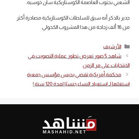
الشعبي بجنوب العاصمة الكوستاريكية سان خوسيه.
جدير بالذكر أنه سبق للسلطات الكوستاريكية مصادرة أكثر
من 16 ألف زجاجة من هذا المشروب الكحولي.
التصنيفات
الأرشيف
شاهد 5 صور تعرض تطور عملية التصويت في
الانتخابات على مر الزمن
محكمة أمريكية تقضي بحبس مؤسس جمعية
استغلها لـ استعباد النساء جنسيًا لمدة 120 سنة !