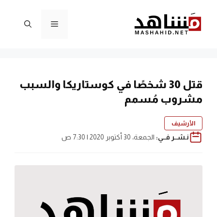
نتقل
لى
القائمة
لمحتوى
قتل 30 شخصًا في كوستاريكا والسبب
مشروب مُسمم
الأرشيف
نـشــر فــي:
الجمعة، 30 أكتوبر 2020 | 7:30 ص