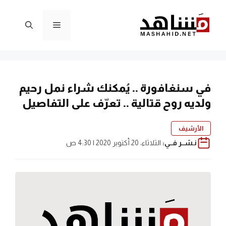
نتقل
لى
القائمة
لمحتوى
في سنغافورة .. يُمكنك شراء نمل رحيم
ولديه روح قتالية .. تعرّف على التفاصيل
الأرشيف
نـشــر فــي:
الثلاثاء، 20 أكتوبر 2020 | 4:30 ص