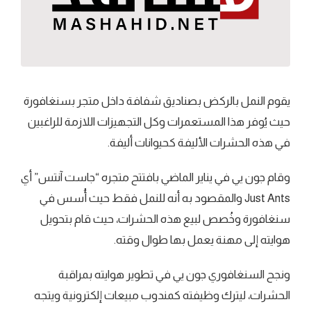
يقوم النمل بالركض بصناديق شفافة داخل متجر بسنغافورة
حيث يُوفر هذا المستعمرات وكل التجهيزات اللازمة للراغبين
في هذه الحشرات الأليفة كحيوانات أليفة.
وقام جون يي في يناير الماضي بافتتح متجره “جاست آنتس” أي
Just Ants والمقصود به أنه للنمل فقط حيث أُسس في
سنغافورة وخُصص لبيع هذه الحشرات، حيث قام بتحويل
هوايته إلى مهنة يعمل بها طوال وقته.
ونجح السنغافوري جون يي في تطوير هوايته بمراقبة
الحشرات، ليترك وظيفته كمندوب مبيعات إلكترونية ويتجه