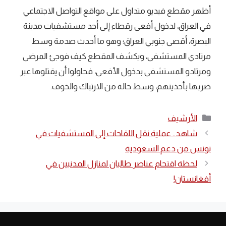
أظهر مقطع فيديو متداول على مواقع التواصل الاجتماعي
في العراق، لدخول أفعى رقطاء إلى أحد مستشفيات مدينة
البصرة، أقصى جنوبي العراق؛ وهو ما أحدث صدمة وسط
مرتادي المستشفى، ويكشف المقطع كيف فوجئ المرضى
ومرتادو المستشفى بدخول الأفعى، فحاولوا أن يقتلوها عبر
ضربها بأحذيتهم، وسط حالة من الارتباك والخوف.
التصنيفات
الأرشيف
شاهد.. عملية نقل اللقاحات إلى المستشفيات في
لحظة اقتحام عناصر طالبان لمنازل المدنيين في
أفغانستان!