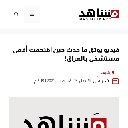
نتقل
لى
القائمة
لمحتوى
فيديو يوثق ما حدث حين اقتحمت أفعى
مستشفى بالعراق!
الأرشيف
نـشــر فــي:
الأربعاء، 25 أغسطس 2021 | 6:19 م