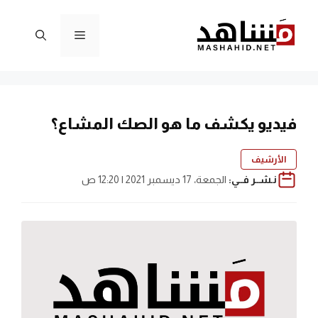
نتقل
لى
القائمة
لمحتوى
فيديو يكشف ما هو الصك المشاع؟
الأرشيف
نـشــر فــي:
الجمعة، 17 ديسمبر 2021 | 12:20 ص