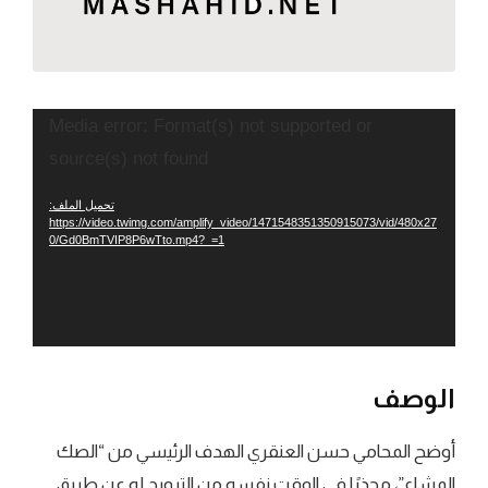
مشغل
Media error: Format(s) not supported or
الفيديو
source(s) not found
تحميل الملف:
https://video.twimg.com/amplify_video/1471548351350915073/vid/480x27
0/Gd0BmTVIP8P6wTto.mp4?_=1
الوصف
أوضح المحامي حسن العنقري الهدف الرئيسي من “الصك
المشاع”، محذرًا في الوقت نفسه من الترويج له عن طريق