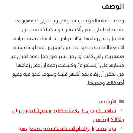
الوصف
وجهت الفنانة العراقية رحمة رياض رسالة إلى الجمهور بعد
عقد قرانها على الفنان ألكسندر علوم، كما كشفت عن
تفاصيل حفل زفافها. وكانت رياض قد احتفلت بعقد قرانها
الجمعة الماضية بحضور عدد من المقربين منها وشقيقتها
نعمة رياض التي كانت أول من نشر صور حفل عقد القران عبر
حسابها على “إنستغرام”. وكشفت رحمة أن حفل زفافها
من المقرر أن يقام بعد أشهر قليلة وسوف تدعو فيه جميع
أصدقائها ومحبيها.
التصنيفات
الأرشيف
شاهد.. القبض على 29 شخصًا بحوزتهم 60 مليون ريال
و100 كيلو ذهب
فيديو متداول لإلهام الفضالة تكشف ردة فعل هيا