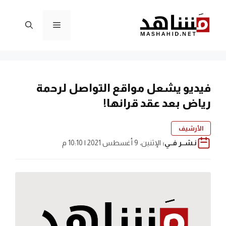
نتقل
لى
القائمة
لمحتوى
فيديو يشعل مواقع التواصل لرحمة
رياض بعد عقد قرانها!
الأرشيف
نـشــر فــي:
الإثنين، 9 أغسطس 2021 | 10:10 م