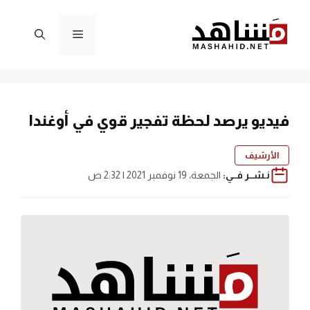
نتقل
لى
القائمة
لمحتوى
فيديو يرصد لحظة تفجير قوي في أوغندا
الأرشيف
نـشــر فــي:
الجمعة، 19 نوفمبر 2021 | 2:32 ص